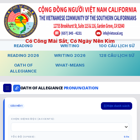
Skip
to
content
Có Công Mài Sắt, Có Ngày Nên Kim
READING
WRITING
100 CÂU LỊCH SỬ
READING 2026
WRITING 2026
128 CÂU LỊCH SỬ
OATH OF
WHAT-MEANS
ALLEGIANCE
OATH OF ALLEGIANCE
PRONUNCIATION
CÂU HỎI 1
Hiện danh sách
CHỌN GIỌNG ĐỌC (ACCENTS):
TỐC ĐỘ (SPEED):
0.5x