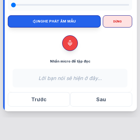
NGHE PHÁT ÂM MẪU
DỪNG
Nhấn micro để tập đọc
Lời bạn nói sẽ hiện ở đây…
Trước
Sau