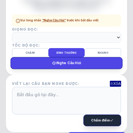
September in America.
Vui lòng nhấn
“Nghe Câu Hỏi”
trước khi bắt đầu viết.
GIỌNG ĐỌC:
TỐC ĐỘ ĐỌC:
CHẬM
BÌNH THƯỜNG
NHANH
Nghe Câu Hỏi
VIẾT LẠI CÂU BẠN NGHE ĐƯỢC:
XÓA
Chấm điểm