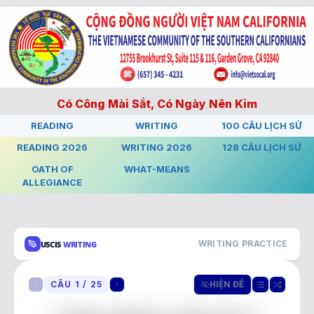
Có Công Mài Sắt, Có Ngày Nên Kim
READING
WRITING
100 CÂU LỊCH SỬ
READING 2026
WRITING 2026
128 CÂU LỊCH SỬ
OATH OF
WHAT-MEANS
ALLEGIANCE
WRITING PRACTICE
USCIS
WRITING
CÂU 1 / 25
HIỆN ĐỀ
People celebrate Labor Day in