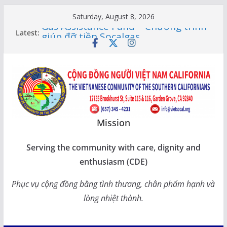
Skip
Saturday, August 8, 2026
to
Gas Assistance Fund – Chương trình
Latest:
giúp đỡ tiền Socalgas
content
LỚP HỌC CỘNG ĐỒNG 2026 –
THÔNG BÁO LỊCH HỌC
Citizenship Flashcard Apps – Ứng
Dụng Ôn Thi Quốc Tịch 2026
Human Rights Update in Vietnam
XUÂN SUNG TÚC – TẾT SẺ CHIA
CÙNG CÁC BẬC CAO NIÊN TẠI
CALIFORNIA
Mission
Serving the community with care, dignity and
enthusiasm (CDE)
Phục vụ cộng đồng bằng tình thương, chân phẩm hạnh và
lòng nhiệt thành.