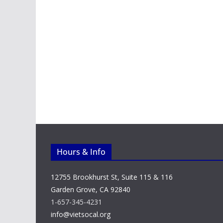
Hours & Info
12755 Brookhurst St, Suite 115 & 116
Garden Grove, CA 92840
1-657-345-4231
info@vietsocal.org