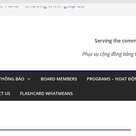
ce Fund – Chương trình giúp đỡ
NG ĐỒNG 2026 – THÔNG BÁO
Flashcard Apps – Ứng Dụng Ôn
h 2026
Serving the commu
 Update in Vietnam
ÚC – TẾT SẺ CHIA CÙNG CÁC
Phục vụ cộng đồng bằng t
N TẠI CALIFORNIA
THÔNG BÁO
BOARD MEMBERS
PROGRAMS – HOẠT ĐỘ
T US
FLASHCARD WHATMEANS