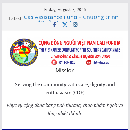
Skip
Friday, August 7, 2026
to
Gas Assistance Fund – Chương trình
Latest:
content
giúp đỡ tiền Socalgas
LỚP HỌC CỘNG ĐỒNG 2026 –
THÔNG BÁO LỊCH HỌC
Citizenship Flashcard Apps – Ứng
Dụng Ôn Thi Quốc Tịch 2026
Human Rights Update in Vietnam
XUÂN SUNG TÚC – TẾT SẺ CHIA
CÙNG CÁC BẬC CAO NIÊN TẠI
Mission
CALIFORNIA
Serving the community with care, dignity and
enthusiasm (CDE)
Phục vụ cộng đồng bằng tình thương, chân phẩm hạnh và
lòng nhiệt thành.