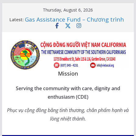
Skip
Thursday, August 6, 2026
to
Gas Assistance Fund – Chương trình
Latest:
content
giúp đỡ tiền Socalgas
LỚP HỌC CỘNG ĐỒNG 2026 –
THÔNG BÁO LỊCH HỌC
Citizenship Flashcard Apps – Ứng
Dụng Ôn Thi Quốc Tịch 2026
Human Rights Update in Vietnam
XUÂN SUNG TÚC – TẾT SẺ CHIA
CÙNG CÁC BẬC CAO NIÊN TẠI
Mission
CALIFORNIA
Serving the community with care, dignity and
enthusiasm (CDE)
Phục vụ cộng đồng bằng tình thương, chân phẩm hạnh và
lòng nhiệt thành.