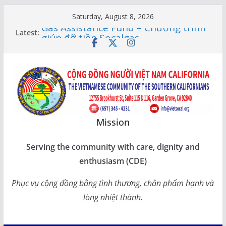
Skip
Saturday, August 8, 2026
to
Gas Assistance Fund – Chương trình
Latest:
giúp đỡ tiền Socalgas
content
LỚP HỌC CỘNG ĐỒNG 2026 –
THÔNG BÁO LỊCH HỌC
Citizenship Flashcard Apps – Ứng
Dụng Ôn Thi Quốc Tịch 2026
Human Rights Update in Vietnam
XUÂN SUNG TÚC – TẾT SẺ CHIA
CÙNG CÁC BẬC CAO NIÊN TẠI
CALIFORNIA
Mission
Serving the community with care, dignity and
enthusiasm (CDE)
Phục vụ cộng đồng bằng tình thương, chân phẩm hạnh và
lòng nhiệt thành.