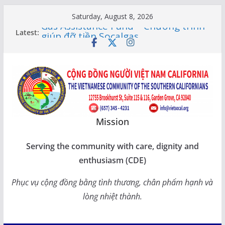
Skip
Saturday, August 8, 2026
to
Gas Assistance Fund – Chương trình
Latest:
giúp đỡ tiền Socalgas
content
LỚP HỌC CỘNG ĐỒNG 2026 –
THÔNG BÁO LỊCH HỌC
Citizenship Flashcard Apps – Ứng
Dụng Ôn Thi Quốc Tịch 2026
Human Rights Update in Vietnam
XUÂN SUNG TÚC – TẾT SẺ CHIA
CÙNG CÁC BẬC CAO NIÊN TẠI
CALIFORNIA
Mission
Serving the community with care, dignity and
enthusiasm (CDE)
Phục vụ cộng đồng bằng tình thương, chân phẩm hạnh và
lòng nhiệt thành.