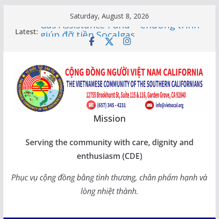
Skip
Saturday, August 8, 2026
to
Gas Assistance Fund – Chương trình
Latest:
giúp đỡ tiền Socalgas
content
LỚP HỌC CỘNG ĐỒNG 2026 –
THÔNG BÁO LỊCH HỌC
Citizenship Flashcard Apps – Ứng
Dụng Ôn Thi Quốc Tịch 2026
Human Rights Update in Vietnam
XUÂN SUNG TÚC – TẾT SẺ CHIA
CÙNG CÁC BẬC CAO NIÊN TẠI
CALIFORNIA
Mission
Serving the community with care, dignity and
enthusiasm (CDE)
Phục vụ cộng đồng bằng tình thương, chân phẩm hạnh và
lòng nhiệt thành.