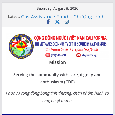
Skip
Saturday, August 8, 2026
to
Gas Assistance Fund – Chương trình
Latest:
content
giúp đỡ tiền Socalgas
LỚP HỌC CỘNG ĐỒNG 2026 –
THÔNG BÁO LỊCH HỌC
Citizenship Flashcard Apps – Ứng
Dụng Ôn Thi Quốc Tịch 2026
Human Rights Update in Vietnam
XUÂN SUNG TÚC – TẾT SẺ CHIA
CÙNG CÁC BẬC CAO NIÊN TẠI
Mission
CALIFORNIA
Serving the community with care, dignity and
enthusiasm (CDE)
Phục vụ cộng đồng bằng tình thương, chân phẩm hạnh và
lòng nhiệt thành.