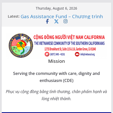
Skip
Thursday, August 6, 2026
to
Gas Assistance Fund – Chương trình
Latest:
content
giúp đỡ tiền Socalgas
LỚP HỌC CỘNG ĐỒNG 2026 –
THÔNG BÁO LỊCH HỌC
Citizenship Flashcard Apps – Ứng
Dụng Ôn Thi Quốc Tịch 2026
Human Rights Update in Vietnam
XUÂN SUNG TÚC – TẾT SẺ CHIA
CÙNG CÁC BẬC CAO NIÊN TẠI
Mission
CALIFORNIA
Serving the community with care, dignity and
enthusiasm (CDE)
Phục vụ cộng đồng bằng tình thương, chân phẩm hạnh và
lòng nhiệt thành.