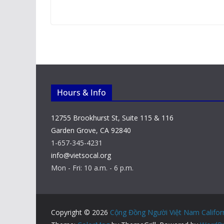
Hours & Info
12755 Brookhurst St, Suite 115 & 116
Garden Grove, CA 92840
1-657-345-4231
info@vietsocal.org
Mon - Fri: 10 a.m. - 6 p.m.
Copyright © 2026
Cộng Đồng Người Việt Nam Califor