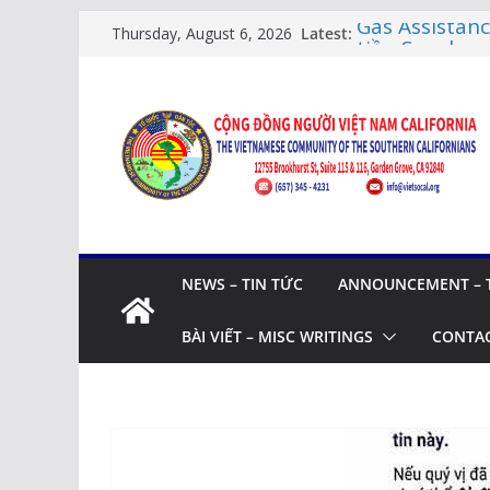
Skip
Gas Assistan
Latest:
Thursday, August 6, 2026
tiền Socalgas
to
LỚP HỌC CỘ
content
LỊCH HỌC
Citizenship 
Thi Quốc Tịc
Human Rights
XUÂN SUNG T
BẬC CAO NIÊ
NEWS – TIN TỨC
ANNOUNCEMENT – 
BÀI VIẾT – MISC WRITINGS
CONTAC