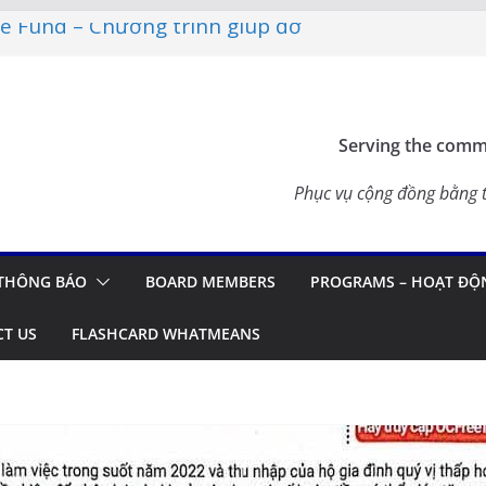
ce Fund – Chương trình giúp đỡ
NG ĐỒNG 2026 – THÔNG BÁO
Flashcard Apps – Ứng Dụng Ôn
h 2026
Serving the commu
 Update in Vietnam
ÚC – TẾT SẺ CHIA CÙNG CÁC
Phục vụ cộng đồng bằng t
N TẠI CALIFORNIA
THÔNG BÁO
BOARD MEMBERS
PROGRAMS – HOẠT ĐỘ
T US
FLASHCARD WHATMEANS