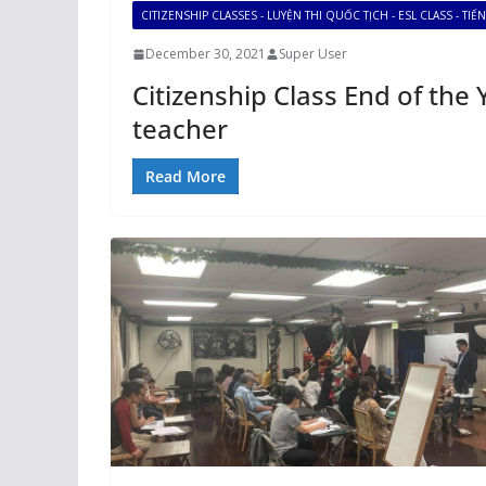
CITIZENSHIP CLASSES - LUYỆN THI QUỐC TỊCH - ESL CLASS - TI
December 30, 2021
Super User
Citizenship Class End of the 
teacher
Read More