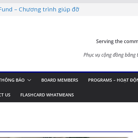
Fund – Chương trình giúp đỡ
 ĐỒNG 2026 – THÔNG BÁO
ashcard Apps – Ứng Dụng Ôn
2026
Serving the commu
pdate in Vietnam
 – TẾT SẺ CHIA CÙNG CÁC
Phục vụ cộng đồng bằng t
TẠI CALIFORNIA
THÔNG BÁO
BOARD MEMBERS
PROGRAMS – HOẠT ĐỘ
T US
FLASHCARD WHATMEANS