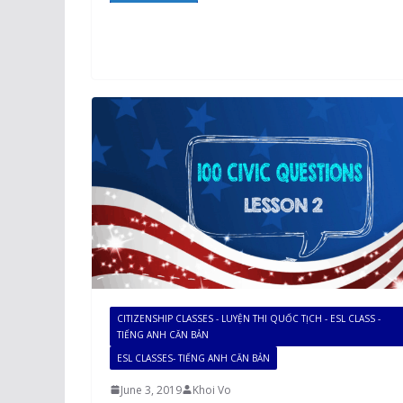
CITIZENSHIP CLASSES - LUYỆN THI QUỐC TỊCH - ESL CLASS -
TIẾNG ANH CĂN BẢN
ESL CLASSES- TIẾNG ANH CĂN BẢN
June 3, 2019
Khoi Vo