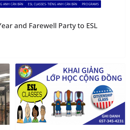
ẾNG ANH CĂN BẢN
ESL CLASSES- TIẾNG ANH CĂN BẢN
PROGRAMS
Year and Farewell Party to ESL