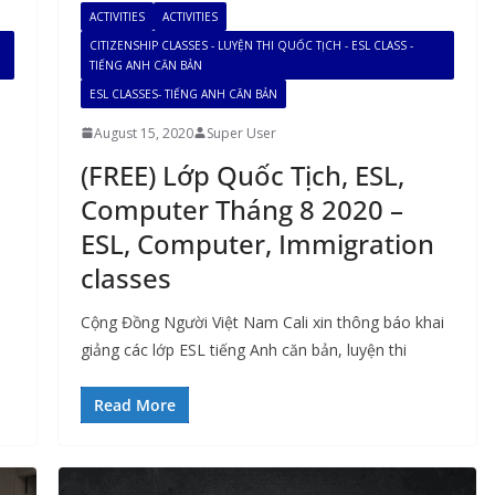
ACTIVITIES
ACTIVITIES
CITIZENSHIP CLASSES - LUYỆN THI QUỐC TỊCH - ESL CLASS -
TIẾNG ANH CĂN BẢN
ESL CLASSES- TIẾNG ANH CĂN BẢN
August 15, 2020
Super User
(FREE) Lớp Quốc Tịch, ESL,
Computer Tháng 8 2020 –
ESL, Computer, Immigration
classes
Cộng Đồng Người Việt Nam Cali xin thông báo khai
giảng các lớp ESL tiếng Anh căn bản, luyện thi
Read More