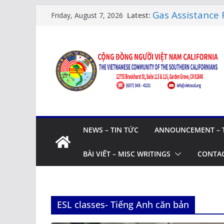
Skip
Gas Assistance 
Latest:
Friday, August 7, 2026
tiền Socalgas
to
LỚP HỌC CỘNG
content
LỊCH HỌC
Citizenship Fl
Thi Quốc Tịch 
Human Rights U
XUÂN SUNG TÚC
BẬC CAO NIÊN 
NEWS – TIN TỨC
ANNOUNCEMENT – 
BÀI VIẾT – MISC WRITINGS
CONTAC
ESL classes- Tiếng Anh căn bản