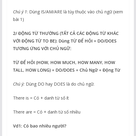
Chú ý 1
: Dùng IS/AM/ARE là tùy thuộc vào chủ ngữ (xem
bài 1)
2/ ĐỘNG TỪ THƯỜNG (TẤT CẢ CÁC ĐỘNG TỪ KHÁC
VỚI ĐỘNG TỪ TO BE): Dùng TỪ ĐỂ HỎI + DO/DOES
TƯƠNG ỨNG VỚI CHỦ NGỮ:
TỪ ĐỂ HỎI (HOW, HOW MUCH, HOW MANY, HOW
TALL, HOW LONG) + DO/DOES + Chủ Ngữ + Động Từ
Chú ý:
Dùng DO hay DOES là do chủ ngữ.
There is = Có + danh từ số ít
There are = Có + danh từ số nhiều
Vd1: Có bao nhiêu người?