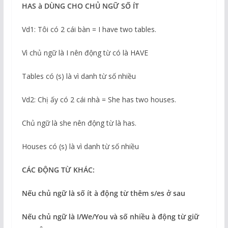
HAS
à
DÙNG CHO CHỦ NGỮ SỐ ÍT
Vd1: Tôi có 2 cái bàn = I have two tables.
Vì chủ ngữ là I nên động từ có là HAVE
Tables có (s) là vì danh từ số nhiều
Vd2: Chị ấy có 2 cái nhà = She has two houses.
Chủ ngữ là she nên động từ là has.
Houses có (s) là vì danh từ số nhiều
CÁC ĐỘNG TỪ KHÁC:
Nếu chủ ngữ là số ít
à
động từ thêm s/es ở sau
Nếu chủ ngữ là I/We/You và số nhiều
à
động từ giữ