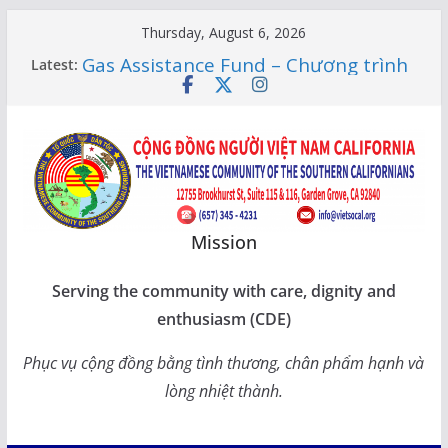
Skip
Thursday, August 6, 2026
to
Gas Assistance Fund – Chương trình
Latest:
content
giúp đỡ tiền Socalgas
LỚP HỌC CỘNG ĐỒNG 2026 –
THÔNG BÁO LỊCH HỌC
Citizenship Flashcard Apps – Ứng
Dụng Ôn Thi Quốc Tịch 2026
Human Rights Update in Vietnam
XUÂN SUNG TÚC – TẾT SẺ CHIA
CÙNG CÁC BẬC CAO NIÊN TẠI
Mission
CALIFORNIA
Serving the community with care, dignity and
enthusiasm (CDE)
Phục vụ cộng đồng bằng tình thương, chân phẩm hạnh và
lòng nhiệt thành.