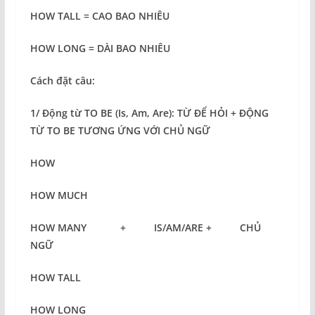
HOW TALL = CAO BAO NHIÊU
HOW LONG = DÀI BAO NHIÊU
Cách đặt câu:
1/ Động từ TO BE (Is, Am, Are): TỪ ĐỂ HỎI + ĐỘNG
TỪ TO BE TƯƠNG ỨNG VỚI CHỦ NGỮ
HOW
HOW MUCH
HOW MANY + IS/AM/ARE + CHỦ
NGỮ
HOW TALL
HOW LONG