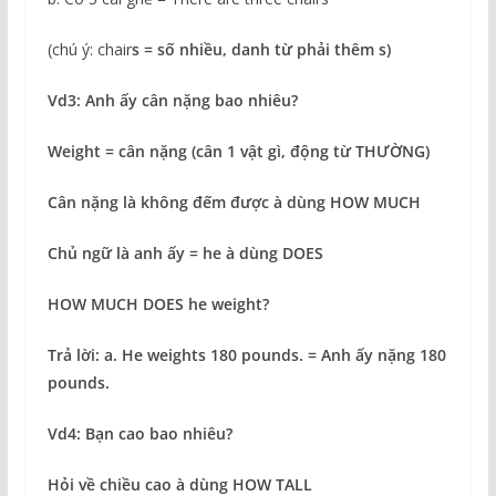
(chú ý: chair
s = số nhiều, danh từ phải thêm s)
Vd3: Anh ấy cân nặng bao nhiêu?
Weight = cân nặng (cân 1 vật gì, động từ THƯỜNG)
Cân nặng là không đếm được
à
dùng HOW MUCH
Chủ ngữ là anh ấy = he
à
dùng DOES
HOW MUCH DOES he weight?
Trả lời: a. He weights 180 pounds. = Anh ấy nặng 180
pounds.
Vd4: Bạn cao bao nhiêu?
Hỏi về chiều cao
à
dùng HOW TALL