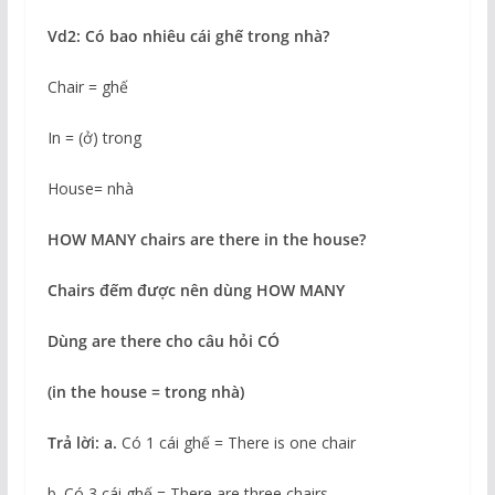
Vd2: Có bao nhiêu cái ghế trong nhà?
Chair = ghế
In = (ở) trong
House= nhà
HOW MANY chairs are there in the house?
Chairs đếm được nên dùng HOW MANY
Dùng are there cho câu hỏi CÓ
(in the house = trong nhà)
Trả lời: a.
Có 1 cái ghế = There is one chair
b. Có 3 cái ghế = There are three chairs