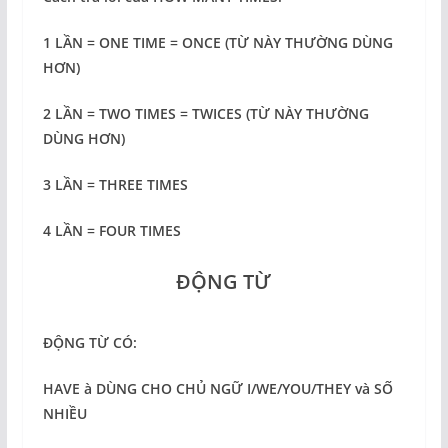
1 LẦN = ONE TIME = ONCE (TỪ NÀY THƯỜNG DÙNG
HƠN)
2 LẦN = TWO TIMES = TWICES (TỪ NÀY THƯỜNG
DÙNG HƠN)
3 LẦN = THREE TIMES
4 LẦN = FOUR TIMES
ĐỘNG TỪ
ĐỘNG TỪ CÓ:
HAVE
à
DÙNG CHO CHỦ NGỮ I/WE/YOU/THEY và SỐ
NHIỀU