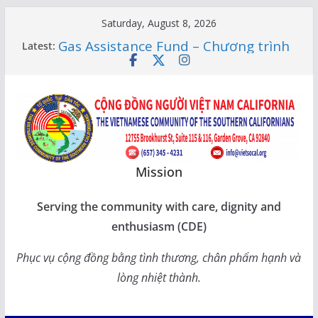
Skip
Saturday, August 8, 2026
to
XUÂN SUNG TÚC – TẾT SẺ CHIA
Latest:
content
CÙNG CÁC BẬC CAO NIÊN TẠI
CALIFORNIA
Gas Assistance Fund – Chương trình
giúp đỡ tiền Socalgas
LỚP HỌC CỘNG ĐỒNG 2026 –
THÔNG BÁO LỊCH HỌC
Citizenship Flashcard Apps – Ứng
Dụng Ôn Thi Quốc Tịch 2026
Mission
Human Rights Update in Vietnam
Serving the community with care, dignity and
enthusiasm (CDE)
Phục vụ cộng đồng bằng tình thương, chân phẩm hạnh và
lòng nhiệt thành.