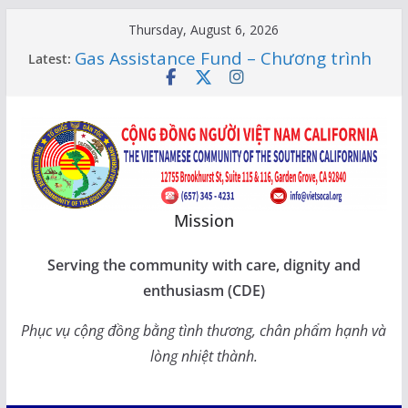
Skip
Thursday, August 6, 2026
to
Gas Assistance Fund – Chương trình
Latest:
content
giúp đỡ tiền Socalgas
LỚP HỌC CỘNG ĐỒNG 2026 –
THÔNG BÁO LỊCH HỌC
Citizenship Flashcard Apps – Ứng
Dụng Ôn Thi Quốc Tịch 2026
Human Rights Update in Vietnam
XUÂN SUNG TÚC – TẾT SẺ CHIA
CÙNG CÁC BẬC CAO NIÊN TẠI
Mission
CALIFORNIA
Serving the community with care, dignity and
enthusiasm (CDE)
Phục vụ cộng đồng bằng tình thương, chân phẩm hạnh và
lòng nhiệt thành.