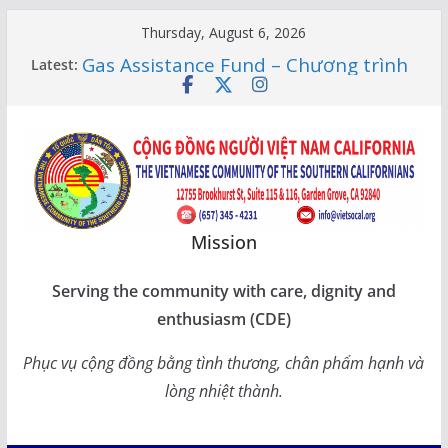
Skip
Thursday, August 6, 2026
to
Gas Assistance Fund – Chương trình
Latest:
content
giúp đỡ tiền Socalgas
LỚP HỌC CỘNG ĐỒNG 2026 –
THÔNG BÁO LỊCH HỌC
Citizenship Flashcard Apps – Ứng
Dụng Ôn Thi Quốc Tịch 2026
Human Rights Update in Vietnam
XUÂN SUNG TÚC – TẾT SẺ CHIA
CÙNG CÁC BẬC CAO NIÊN TẠI
Mission
CALIFORNIA
Serving the community with care, dignity and
enthusiasm (CDE)
Phục vụ cộng đồng bằng tình thương, chân phẩm hạnh và
lòng nhiệt thành.