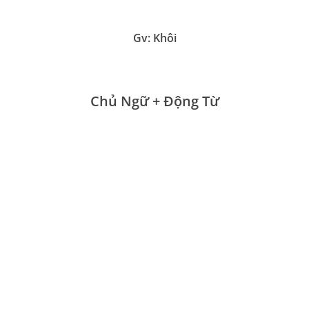
Gv: Khôi
Chủ Ngữ + Động Từ