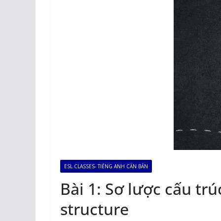
ESL CLASSES- TIẾNG ANH CĂN BẢN
Bài 1: Sơ lược cấu tr
structure