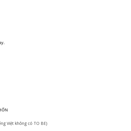
ày.
CHỐN
tiếng Việt không có TO BE)