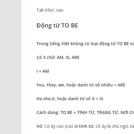
Tall /tôn/ :cao
Động từ TO BE
Trong tiếng Việt không có loại động từ TO BE n
Có 3 chữ: AM, IS, ARE
I + AM
You, they, we, hoặc danh từ số nhiều + ARE
He,she,it, hoặc danh từ số ít + IS
Cách dùng: TO BE + TÍNH TỪ, TRẠNG TỪ, NƠI 
Vd:
Cô ấy cao (cao là
tính từ
, cô ấy là chủ ngữ, 