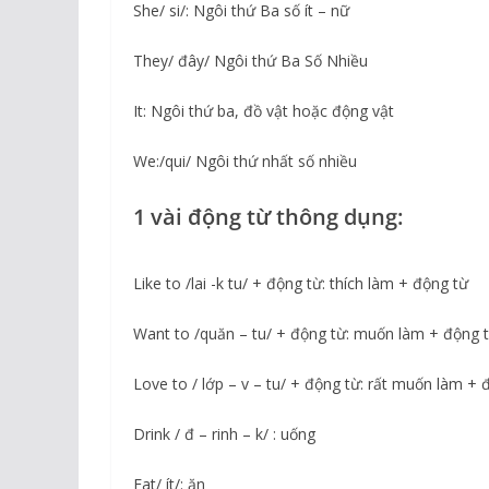
She/ si/: Ngôi thứ Ba số ít – nữ
They/ đây/ Ngôi thứ Ba Số Nhiều
It: Ngôi thứ ba, đồ vật hoặc động vật
We:/qui/ Ngôi thứ nhất số nhiều
1 vài động từ thông dụng:
Like to /lai -k tu/ + động từ: thích làm + động từ
Want to /quăn – tu/ + động từ: muốn làm + động 
Love to / lớp – v – tu/ + động từ: rất muốn làm + 
Drink / đ – rinh – k/ : uống
Eat/ ít/: ăn