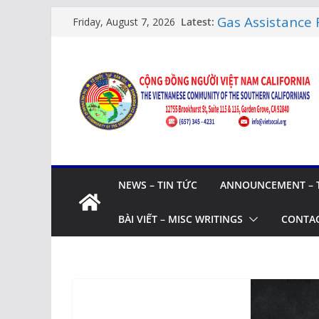
Skip
Gas Assistance 
Latest:
Friday, August 7, 2026
tiền Socalgas
to
LỚP HỌC CỘNG
content
LỊCH HỌC
Citizenship Fl
Thi Quốc Tịch 
Human Rights U
XUÂN SUNG TÚC
BẬC CAO NIÊN 
NEWS – TIN TỨC
ANNOUNCEMENT – 
BÀI VIẾT – MISC WRITINGS
CONTAC