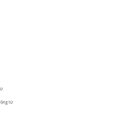
từ
động từ