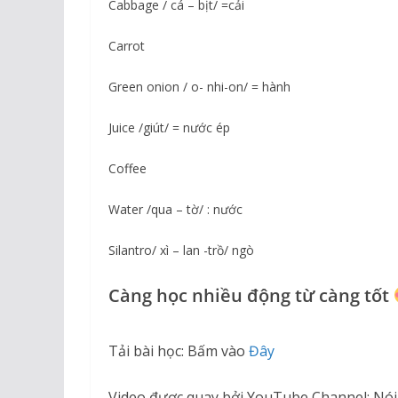
Cabbage / cá – bịt/ =cải
Carrot
Green onion / o- nhi-on/ = hành
Juice /giút/ = nước ép
Coffee
Water /qua – tờ/ : nước
Silantro/ xì – lan -trồ/ ngò
Càng học nhiều động từ càng tốt
Tải bài học: Bấm vào
Đây
Video được quay bởi YouTube Channel: Nói