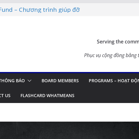
Fund – Chương trình giúp đỡ
 ĐỒNG 2026 – THÔNG BÁO
ashcard Apps – Ứng Dụng Ôn
2026
Serving the commu
pdate in Vietnam
 – TẾT SẺ CHIA CÙNG CÁC
Phục vụ cộng đồng bằng t
TẠI CALIFORNIA
THÔNG BÁO
BOARD MEMBERS
PROGRAMS – HOẠT ĐỘ
T US
FLASHCARD WHATMEANS