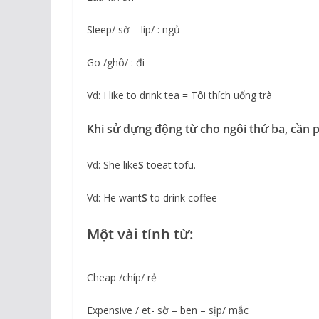
Sleep/ sờ – líp/ : ngủ
Go /ghô/ : đi
Vd: I like to drink tea = Tôi thích uống trà
Khi sử dựng động từ cho ngôi thứ ba, cần 
Vd: She like
S
toeat tofu.
Vd: He want
S
to drink coffee
Một vài tính từ:
Cheap /chíp/ rẻ
Expensive / et- sờ – ben – sịp/ mắc