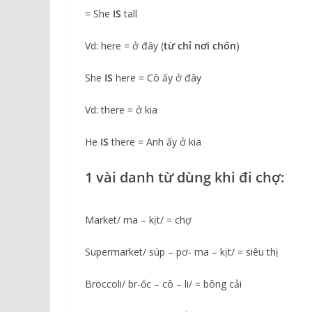
= She
IS
tall
Vd: here = ở đây (
từ chỉ nơi chốn
)
She
IS
here = Cô ấy ở đây
Vd: there = ở kia
He
IS
there = Anh ấy ở kia
1 vài danh từ dùng khi đi chợ:
Market/ ma – kịt/ = chợ
Supermarket/ súp – pơ- ma – kịt/ = siêu thị
Broccoli/ br-ốc – cô – li/ = bông cải